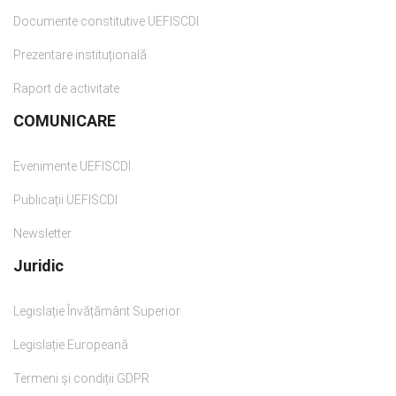
Documente constitutive UEFISCDI
Prezentare instituțională
Raport de activitate
COMUNICARE
Evenimente UEFISCDI
Publicații UEFISCDI
Newsletter
Juridic
Legislație Învățământ Superior
Legislație Europeană
Termeni și condiții GDPR